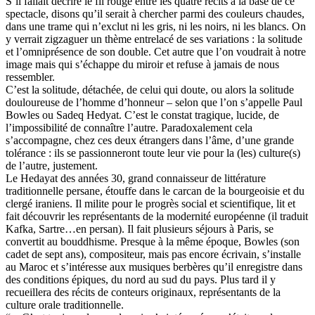
S’il fallait décrire le fil rouge entre les quatre récits à la base de ce
spectacle, disons qu’il serait à chercher parmi des couleurs chaudes,
dans une trame qui n’exclut ni les gris, ni les noirs, ni les blancs. On
y verrait zigzaguer un thème entrelacé de ses variations : la solitude
et l’omniprésence de son double. Cet autre que l’on voudrait à notre
image mais qui s’échappe du miroir et refuse à jamais de nous
ressembler.
C’est la solitude, détachée, de celui qui doute, ou alors la solitude
douloureuse de l’homme d’honneur – selon que l’on s’appelle Paul
Bowles ou Sadeq Hedyat. C’est le constat tragique, lucide, de
l’impossibilité de connaître l’autre. Paradoxalement cela
s’accompagne, chez ces deux étrangers dans l’âme, d’une grande
tolérance : ils se passionneront toute leur vie pour la (les) culture(s)
de l’autre, justement.
Le Hedayat des années 30, grand connaisseur de littérature
traditionnelle persane, étouffe dans le carcan de la bourgeoisie et du
clergé iraniens. Il milite pour le progrès social et scientifique, lit et
fait découvrir les représentants de la modernité européenne (il traduit
Kafka, Sartre…en persan). Il fait plusieurs séjours à Paris, se
convertit au bouddhisme. Presque à la même époque, Bowles (son
cadet de sept ans), compositeur, mais pas encore écrivain, s’installe
au Maroc et s’intéresse aux musiques berbères qu’il enregistre dans
des conditions épiques, du nord au sud du pays. Plus tard il y
recueillera des récits de conteurs originaux, représentants de la
culture orale traditionnelle.