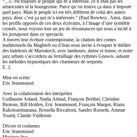
“…C’est toujours le peuple qui m’a intéressé, ce n’était pas les
aristocrates ni la bourgeoisie. Parce qu’on trouve ça dans n’importe
quel pays. Mais le peuple ici est très différent de celui des autres
pays, donc c’est ça qui m’a intéressés.” (Paul Bowles) . Ainsi, dans
les profils opposés de ces deux écrivains, à l’image d’une symétrie
croisée, nous voyons tout un jeu de résonnances qui nous a incité à
les juxtaposer dans ce spectacle.
A travers leur écriture contemporaine, la citation des contes
traditionnels du Maghreb ou d’Iran nous invite à évoquer le théâtre
des bateleurs de Marrakech, avec tambours, danse et transe, et notre
jazz urbain s’accordera au ferraillage des rythmes Gnawis, saluant
les mélodies hypnotiques des charmeurs de serpents.
E. J.
Mise en scène
Eric Jeanmonod
Avec la collaboration des interprètes
Guillaume Arlaud, Nadia Arlaud, François Berthet, Christine
Brotons, Bill Holden, Eric Jeanmonod, François Margot, Riana
Rakotoarimanana, Rossella Riccaboni, Sandro Rossetti, Ammar
Toumi, Claude Vuillemin
Décors et costumes
Eric Jeanmonod
Musique live