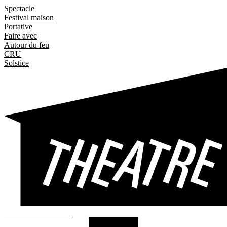
La scène
Spectacle
Salle pouvant accueillir 200 spectateur·ices
Festival maison
La Louve
Portative
Buvette du Théâtre, ouverte 1h avant et après les représentations
Faire avec
Autour du feu
CRU
Solstice
L'école
Cours enfants et ateliers adolescent·e·s
Le Muzoo
Collection historique des spectacles des fondateurices. Masques, décors
Entrez dans la meute