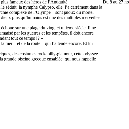
 plus fameux des héros de l’Antiquité.
Du 8 au 27 n
t le séduit, la nymphe Calypso, elle, l’a carrément dans la
archie complexe de l’Olympe – sont jaloux du mortel
es dieux plus qu’humains est une des multiples merveilles
 échoue sur une plage du vingt et unième siècle. Il ne
matisé par les guerres et les tempêtes, il doit encore
endant tout ce temps !? »
la mer – et de la route – qui l’attende encore. Et lui
riques, des costumes rockabilly-glamour, cette odyssée
la grande piscine grecque ensablée, qui nous rappelle