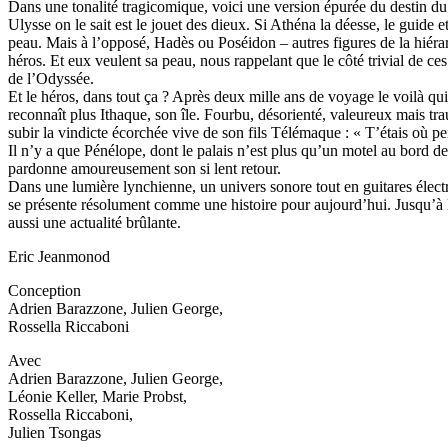
Dans une tonalité tragicomique, voici une version épurée du destin du
Ulysse on le sait est le jouet des dieux. Si Athéna la déesse, le guide e
peau. Mais à l’opposé, Hadès ou Poséidon – autres figures de la hiér
héros. Et eux veulent sa peau, nous rappelant que le côté trivial de c
de l’Odyssée.
Et le héros, dans tout ça ? Après deux mille ans de voyage le voilà qui
reconnaît plus Ithaque, son île. Fourbu, désorienté, valeureux mais trau
subir la vindicte écorchée vive de son fils Télémaque : « T’étais où p
Il n’y a que Pénélope, dont le palais n’est plus qu’un motel au bord de 
pardonne amoureusement son si lent retour.
Dans une lumière lynchienne, un univers sonore tout en guitares élect
se présente résolument comme une histoire pour aujourd’hui. Jusqu’à 
aussi une actualité brûlante.
Eric Jeanmonod
Conception
Adrien Barazzone, Julien George,
Rossella Riccaboni
Avec
Adrien Barazzone, Julien George,
Léonie Keller, Marie Probst,
Rossella Riccaboni,
Julien Tsongas