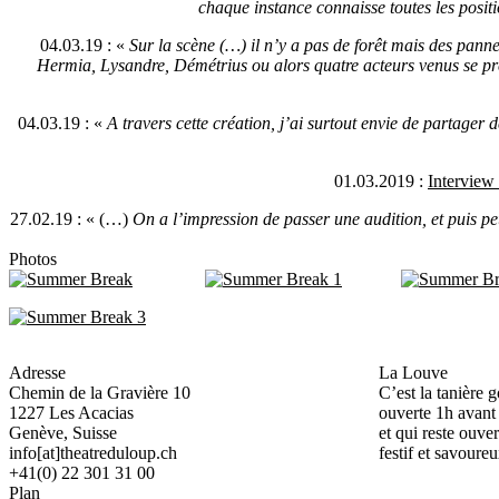
chaque instance connaisse toutes les posit
04.03.19 : «
Sur la scène (…) il n’y a pas de forêt mais des pann
Hermia, Lysandre, Démétrius ou alors quatre acteurs venus se pr
04.03.19 : «
A travers cette création, j’ai surtout envie de partager 
01.03.2019 :
Intervie
27.02.19 : « (…)
On a l’impression de passer une audition, et puis pe
Photos
Adresse
La Louve
Chemin de la Gravière 10
C’est la tanière 
1227 Les Acacias
ouverte 1h avant
Genève, Suisse
et qui reste ouver
info[at]theatreduloup.ch
festif et savoureu
+41(0) 22 301 31 00
Plan