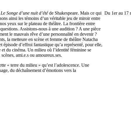
s
Le Songe d’une nuit d’été
de Shakespeare. Mais ce qui
Du 1er au 17 
ons ainsi les témoins d’un véritable jeu de miroir entre
nos yeux sur le plateau de théâtre. La frontière entre
le questions. Assistons-nous à une audition ? A une pièce
uement le mauvais rêve d’une personnalité en devenir ?
rents, la metteure en scène et femme de théâtre Natacha
épisode d’effroi fantastique qu’a représenté, pour elle,
e et du cinéma. Un milieu où l’identité féminine se
en scènes, ami.e.s ou amoureux.ses.
ette « terre du milieu » qu’est l’adolescence. Une
assage, du déchaînement d’émotions vers la