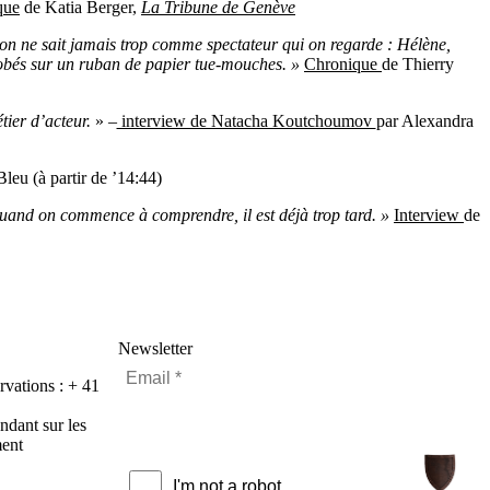
que
de Katia Berger,
La Tribune de Genève
t on ne sait jamais trop comme spectateur qui on regarde : Hélène,
lobés sur un ruban de papier tue-mouches. »
Chronique
de Thierry
tier d’acteur.
» –
interview de Natacha Koutchoumov
par Alexandra
leu (à partir de ’14:44)
t quand on commence à comprendre, il est déjà trop tard. »
Interview
de
Newsletter
rvations : + 41
ndant sur les
ment