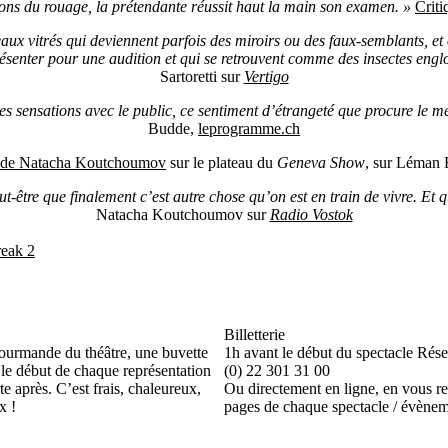
ions du rouage, la prétendante réussit haut la main son examen. »
Criti
eaux vitrés qui deviennent parfois des miroirs ou des faux-semblants, e
ésenter pour une audition et qui se retrouvent comme des insectes eng
Sartoretti sur
Vertigo
des sensations avec le public, ce sentiment d’étrangeté que procure le mé
Budde,
leprogramme.ch
w de Natacha Koutchoumov
sur le plateau du
Geneva Show
, sur Léman B
ut-être que finalement c’est autre chose qu’on est en train de vivre. E
Natacha Koutchoumov sur
Radio Vostok
Billetterie
gourmande du théâtre, une buvette
1h avant le début du spectacle Rése
 le début de chaque représentation
(0) 22 301 31 00
te après. C’est frais, chaleureux,
Ou directement en ligne, en vous re
x !
pages de chaque spectacle / évène