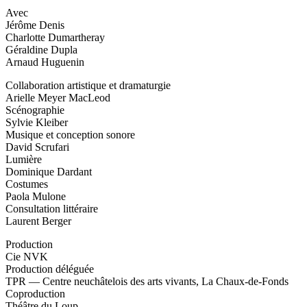
Avec
Jérôme Denis
Charlotte Dumartheray
Géraldine Dupla
Arnaud Huguenin
Collaboration artistique et dramaturgie
Arielle Meyer MacLeod
Scénographie
Sylvie Kleiber
Musique et conception sonore
David Scrufari
Lumière
Dominique Dardant
Costumes
Paola Mulone
Consultation littéraire
Laurent Berger
Production
Cie NVK
Production déléguée
TPR — Centre neuchâtelois des arts vivants, La Chaux-de-Fonds
Coproduction
Théâtre du Loup