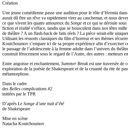
Création
Une jeune comédienne passe une audition pour le rôle d’Hermia dan
aurait dû être un rêve va rapidement virer au cauchemar, et nous deven
ce que vivent les quatre amoureux du
Songe
et ce qui se déroule sous 
fiction et réalité s’efface, tandis que se bousculent dans nos têtes mil
de théâtre ? A un flash-back de faits réels ? La pièce serait-elle uniq
Utilisant les ressorts classiques du film d’horreur et ses thèmes récur
Koutchoumov s’empare ici de sa propre expérience afin d’exorciser cet 
le passage de l’adolescente à la femme adulte dans l’univers du théâtr
construit férocement sous le regard de l’Autre, des autres : metteurs 
Entre angoisse et enchantement,
Summer Break
est une traversée de c
exploration de la poésie de Shakespeare et de la cruauté du rite de p
métamorphose.
Dans le cadre
des
Belles complications
#2
initiées par le TPR
D’après
Le Songe d’une nuit d’été
de Shakespeare
Mise en scène
Natacha Koutchoumov