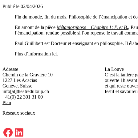
Publié le 02/04/2026
Fin du monde, fin du mois. Philosophie de l’émancipation et éc
En amont de la pièce
Métamorphose – Chapitre 1: P. et B.
, Pau
l’émancipation, rendue possible si l’on repense le travail comme
Paul Guillibert est Docteur et enseignant en philosophie. Il éla
Plus d’information ici
.
Adresse
La Louve
Chemin de la Gravière 10
C’est la tanière 
1227 Les Acacias
ouverte 1h avant
Genève, Suisse
et qui reste ouver
info[at]theatreduloup.ch
festif et savoureu
+41(0) 22 301 31 00
Plan
Réseaux sociaux
Facebook
LinkedIn