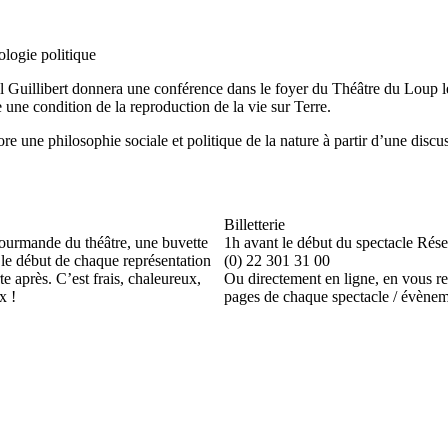
ologie politique
l Guillibert donnera une conférence dans le foyer du Théâtre du Loup l
 une condition de la reproduction de la vie sur Terre.
bore une philosophie sociale et politique de la nature à partir d’une di
Billetterie
gourmande du théâtre, une buvette
1h avant le début du spectacle Rése
 le début de chaque représentation
(0) 22 301 31 00
te après. C’est frais, chaleureux,
Ou directement en ligne, en vous re
x !
pages de chaque spectacle / évène