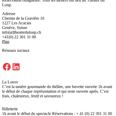
Réservation obligatoire. Tous les ateliers ont lieu au Théâtre du
Loup.
Adresse
Chemin de la Gravière 10
1227 Les Acacias
Genève, Suisse
info[at]theatreduloup.ch
+41(0) 22 301 31 00
Plan
Réseaux sociaux
Facebook
LinkedIn
La Louve
C’est la tanière gourmande du théâtre, une buvette ouverte 1h avant
le début de chaque représentation et qui reste ouverte après. C’est
frais, chaleureux, festif et savoureux !
Billetterie
1h avant le début du spectacle Réservations : + 41 (0) 22 301 31 00