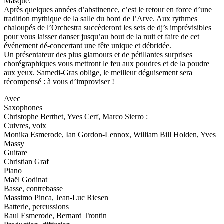
Masqué.
Après quelques années d’abstinence, c’est le retour en force d’une
tradition mythique de la salle du bord de l’Arve. Aux rythmes
chaloupés de l’Orchestra succèderont les sets de dj’s imprévisibles
pour vous laisser danser jusqu’au bout de la nuit et faire de cet
événement dé-concertant une fête unique et débridée.
Un présentateur des plus glamours et de pétillantes surprises
chorégraphiques vous mettront le feu aux poudres et de la poudre
aux yeux. Samedi-Gras oblige, le meilleur déguisement sera
récompensé : à vous d’improviser !
Avec
Saxophones
Christophe Berthet, Yves Cerf, Marco Sierro :
Cuivres, voix
Monika Esmerode, Ian Gordon-Lennox, William Bill Holden, Yves
Massy
Guitare
Christian Graf
Piano
Maël Godinat
Basse, contrebasse
Massimo Pinca, Jean-Luc Riesen
Batterie, percussions
Raul Esmerode, Bernard Trontin