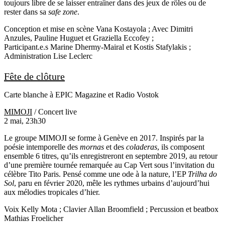
toujours libre de se laisser entraîner dans des jeux de rôles ou de
rester dans sa
safe zone
.
Conception et mise en scène
Vana Kostayola
; Avec
Dimitri
Anzules
,
Pauline Huguet
et
Graziella Eccofey
;
Participant.e.s
Marine Dhermy-Mairal
et
Kostis Stafylakis
;
Administration
Lise Leclerc
Fête de clôture
Carte blanche à EPIC Magazine et Radio Vostok
MIMOJI
/ Concert live
2 mai, 23h30
Le groupe MIMOJI se forme à Genève en 2017. Inspirés par la
poésie intemporelle des
mornas
et des
coladeras
, ils composent
ensemble 6 titres, qu’ils enregistreront en septembre 2019, au retour
d’une première tournée remarquée au Cap Vert sous l’invitation du
célèbre Tito Paris. Pensé comme une ode à la nature, l’EP
Trilha do
Sol
, paru en février 2020, mêle les rythmes urbains d’aujourd’hui
aux mélodies tropicales d’hier.
Voix
Kelly Mota
; Clavier
Allan Broomfield
; Percussion et beatbox
Mathias Froelicher