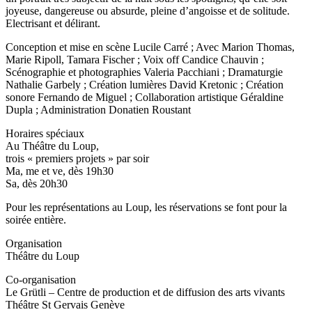
joyeuse, dangereuse ou absurde, pleine d’angoisse et de solitude.
Electrisant et délirant.
Conception et mise en scène
Lucile Carré
; Avec
Marion Thomas
,
Marie Ripoll
,
Tamara Fischer
; Voix off
Candice Chauvin
;
Scénographie et photographies
Valeria Pacchiani
; Dramaturgie
Nathalie Garbely
; Création lumières
David Kretonic
; Création
sonore
Fernando de Miguel
; Collaboration artistique
Géraldine
Dupla
; Administration
Donatien Roustant
Horaires spéciaux
Au Théâtre du Loup,
trois « premiers projets » par soir
Ma, me
et
ve
, dès 19h30
Sa
, dès 20h30
Pour les représentations au Loup, les réservations se font pour la
soirée entière.
Organisation
Théâtre du Loup
Co-organisation
Le Grütli – Centre de production et de diffusion des arts vivants
Théâtre St Gervais Genève