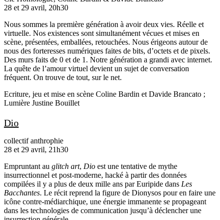
28 et 29 avril, 20h30
Nous sommes la première génération à avoir deux vies. Réelle et
virtuelle. Nos existences sont simultanément vécues et mises en
scène, présentées, emballées, retouchées. Nous érigeons autour de
nous des forteresses numériques faites de bits, d’octets et de pixels.
Des murs faits de 0 et de 1. Notre génération a grandi avec internet.
La quête de l’amour virtuel devient un sujet de conversation
fréquent. On trouve de tout, sur le net.
Ecriture, jeu et mise en scène
Coline Bardin
et
Davide Brancato
;
Lumière
Justine Bouillet
Dio
collectif anthrophie
28 et 29 avril, 21h30
Empruntant au
glitch art
,
Dio
est une tentative de mythe
insurrectionnel et post-moderne, hacké à partir des données
compilées il y a plus de deux mille ans par Euripide dans
Les
Bacchantes
. Le récit reprend la figure de Dionysos pour en faire une
icône contre-médiarchique, une énergie immanente se propageant
dans les technologies de communication jusqu’à déclencher une
insurrection générale.