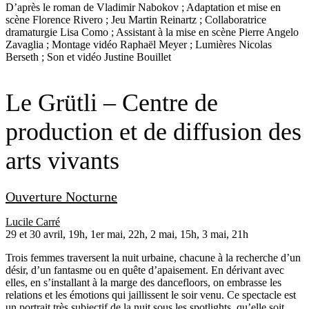
D’après le roman de
Vladimir Nabokov
; Adaptation et mise en
scène
Florence Rivero
; Jeu
Martin Reinartz
; Collaboratrice
dramaturgie
Lisa Como
; Assistant à la mise en scène
Pierre Angelo
Zavaglia
; Montage vidéo
Raphaël Meyer
; Lumières
Nicolas
Berseth
; Son et vidéo
Justine Bouillet
Le Grütli – Centre de
production et de diffusion des
arts vivants
Ouverture Nocturne
Lucile Carré
29 et 30 avril, 19h, 1er mai, 22h, 2 mai, 15h, 3 mai, 21h
Trois femmes traversent la nuit urbaine, chacune à la recherche d’un
désir, d’un fantasme ou en quête d’apaisement. En dérivant avec
elles, en s’installant à la marge des dancefloors, on embrasse les
relations et les émotions qui jaillissent le soir venu. Ce spectacle est
un portrait très subjectif de la nuit sous les spotlights, qu’elle soit