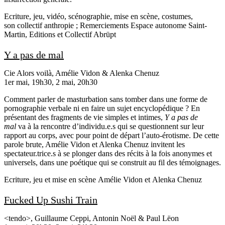
Ecriture, jeu, vidéo, scénographie, mise en scène, costumes,
son
collectif anthropie
; Remerciements
Espace autonome Saint-
Martin, Editions et Collectif Abrüpt
Y a pas de mal
Cie Alors voilà, Amélie Vidon & Alenka Chenuz
1er mai, 19h30, 2 mai, 20h30
Comment parler de masturbation sans tomber dans une forme de
pornographie verbale ni en faire un sujet encyclopédique ? En
présentant des fragments de vie simples et intimes,
Y a pas de
mal
va à la rencontre d’individu.e.s qui se questionnent sur leur
rapport au corps, avec pour point de départ l’auto-érotisme. De cette
parole brute, Amélie Vidon et Alenka Chenuz invitent les
spectateur.trice.s à se plonger dans des récits à la fois anonymes et
universels, dans une poétique qui se construit au fil des témoignages.
Ecriture, jeu et mise en scène
Amélie Vidon
et
Alenka Chenuz
Fucked Up Sushi Train
<tendo>, Guillaume Ceppi, Antonin Noël & Paul Lëon