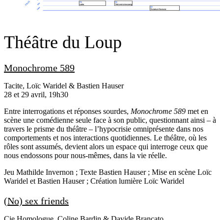
Théâtre du Loup
Monochrome 589
Tacite, Loïc Waridel & Bastien Hauser
28 et 29 avril, 19h30
Entre interrogations et réponses sourdes,
Monochrome 589
met en
scène une comédienne seule face à son public, questionnant ainsi – à
travers le prisme du théâtre – l’hypocrisie omniprésente dans nos
comportements et nos interactions quotidiennes. Le théâtre, où les
rôles sont assumés, devient alors un espace qui interroge ceux que
nous endossons pour nous-mêmes, dans la vie réelle.
Jeu
Mathilde Invernon
; Texte
Bastien Hauser
; Mise en scène
Loïc
Waridel
et
Bastien Hauser
; Création lumière
Loïc Waridel
(No) sex friends
Cie Homologue, Coline Bardin & Davide Brancato