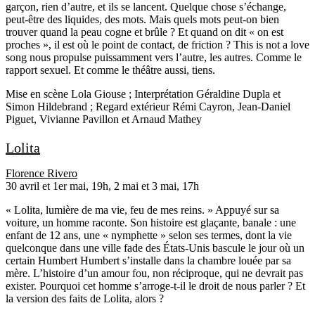
garçon, rien d’autre, et ils se lancent. Quelque chose s’échange,
peut-être des liquides, des mots. Mais quels mots peut-on bien
trouver quand la peau cogne et brûle ? Et quand on dit « on est
proches », il est où le point de contact, de friction ? This is not a love
song nous propulse puissamment vers l’autre, les autres. Comme le
rapport sexuel. Et comme le théâtre aussi, tiens.
Mise en scène
Lola Giouse
; Interprétation
Géraldine Dupla
et
Simon Hildebrand
; Regard extérieur
Rémi Cayron
,
Jean-Daniel
Piguet
,
Vivianne Pavillon
et
Arnaud Mathey
Lolita
Florence Rivero
30 avril et 1er mai, 19h, 2 mai et 3 mai, 17h
« Lolita, lumière de ma vie, feu de mes reins. » Appuyé sur sa
voiture, un homme raconte. Son histoire est glaçante, banale : une
enfant de 12 ans, une « nymphette » selon ses termes, dont la vie
quelconque dans une ville fade des États-Unis bascule le jour où un
certain Humbert Humbert s’installe dans la chambre louée par sa
mère. L’histoire d’un amour fou, non réciproque, qui ne devrait pas
exister. Pourquoi cet homme s’arroge-t-il le droit de nous parler ? Et
la version des faits de Lolita, alors ?