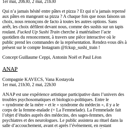
1er mai, 20h30, 2 mai, 21h30
Qui n’a jamais hésité entre pâtes et pizza ? Et qui n’a jamais repensé
aux pâtes en mangeant sa pizza ? A chaque fois que nous faisons un
choix, nous renonçons de facto à toutes les autres options. Sans
arrêt, les choix défilent devant nous, comme des sushis sur un tapis
roulant.
Fucked Up Sushi Train
cherche à matérialiser l’acte
quotidien du renoncement, à travers une pièce interactive où le
public prend les commandes de la représentation. Rendez-vous dès à
présent sur le compte Instagram @fckup_sushi_train !
Concept
Guillaume Ceppi
,
Antonin Noël
et
Paul Lëon
ANAP
Compagnie KAVECS, Vana Kostayola
1er mai, 21h30, 2 mai, 22h30
ANAP est une expérience artistique participative dans l’univers des
troubles psychosomatiques et biologico-politiques. Entre le
« syndrome de la mère » et le « syndrome du médecin », il y a le
corps de la femme-malade (= La Femmelade). La Femmelade fait
l’objet d’études auprès des médecins, des sages-femmes, des
psychiatres et des neurologues. Le public assistera au rituel dans la
salle d’accouchement, avant et après l’événement, en restant