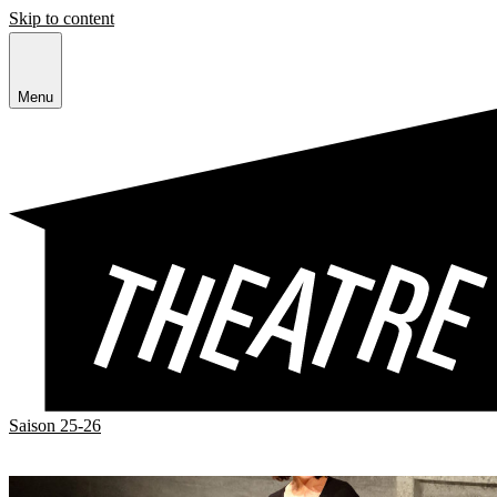
Skip to content
Menu
Saison 25-26
Spectacle
Tango
4 — 20 octobre 2019
Squash
1 — 10 novembre 2019
navigation