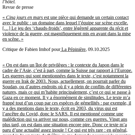
l’hôtel.
Revue de presse
«
Cinq jours en mars
est une pièce qui demande un certain contact
avec le public : un domaine dans lequel l’équipe sur scène excelle.
[…] Le jeu des ‘chauds-froids’, entre légèreté apparente du récit et
violence de la guerre, est magnifiquement mis en avant dans la mise
en scène. »
Critique de Fabien Imhof pour
La Pépinière
, 09.10.2025
« On est dans un îlot de privilèges : le contexte du Japon dans le
cadre de l’Asie, c’est à part, comme la Suisse par rapport à l’Europe.
Les guerres qui sont mentionnées dans le texte, c’est notamment la
guerre en Irak de 2003. Nous, actuellement, on pourrait parler du
Soudan, ou d’autres endroits où il y a plein de conflits de différentes
natures, mais ce qui m’habite principalement, c’est ce qui se passe à
Gaza en ce moment. Il y a énormément de similitudes. Le texte m’a
frappé tout d’un coup par ces espèces de gémellités : par exemple, il
y a des mentions dans le texte, écrit en 2003, du virus qui est
l’ancêtre du Covid, donc le SARS. Il est mentionné comme une
malédiction qui va arriver sur nous, comme ces guerres. Vingt ans
plus tard, on est dans une situation encore pire. Donc ce texte m’a
paru d’une actualité assez inouïe ! Ce qui est très rare : en général,