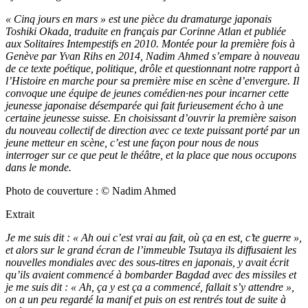
« Cinq jours en mars » est une pièce du dramaturge japonais
Toshiki Okada, traduite en français par Corinne Atlan et publiée
aux Solitaires Intempestifs en 2010. Montée pour la première fois à
Genève par Yvan Rihs en 2014, Nadim Ahmed s’empare à nouveau
de ce texte poétique, politique, drôle et questionnant notre rapport à
l’Histoire en marche pour sa première mise en scène d’envergure. Il
convoque une équipe de jeunes comédien·nes pour incarner cette
jeunesse japonaise désemparée qui fait furieusement écho à une
certaine jeunesse suisse. En choisissant d’ouvrir la première saison
du nouveau collectif de direction avec ce texte puissant porté par un
jeune metteur en scène, c’est une façon pour nous de nous
interroger sur ce que peut le théâtre, et la place que nous occupons
dans le monde.
Photo de couverture : © Nadim Ahmed
Extrait
Je me suis dit : « Ah oui c’est vrai au fait, où ça en est, c’te guerre »,
et alors sur le grand écran de l’immeuble Tsutaya ils diffusaient les
nouvelles mondiales avec des sous-titres en japonais, y avait écrit
qu’ils avaient commencé à bombarder Bagdad avec des missiles et
je me suis dit : « Ah, ça y est ça a commencé, fallait s’y attendre »,
on a un peu regardé la manif et puis on est rentrés tout de suite à