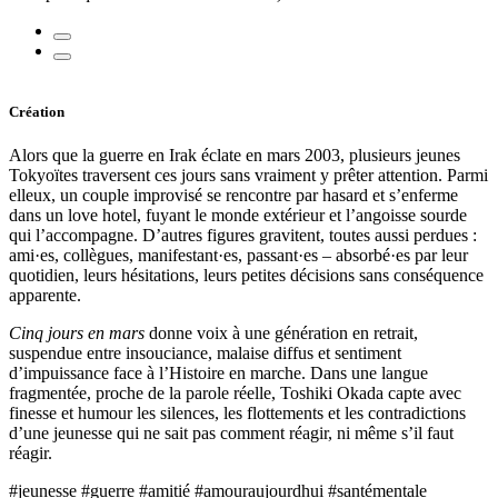
Création
Alors que la guerre en Irak éclate en mars 2003, plusieurs jeunes
Tokyoïtes traversent ces jours sans vraiment y prêter attention. Parmi
elleux, un couple improvisé se rencontre par hasard et s’enferme
dans un love hotel, fuyant le monde extérieur et l’angoisse sourde
qui l’accompagne. D’autres figures gravitent, toutes aussi perdues :
ami·es, collègues, manifestant·es, passant·es – absorbé·es par leur
quotidien, leurs hésitations, leurs petites décisions sans conséquence
apparente.
Cinq jours en mars
donne voix à une génération en retrait,
suspendue entre insouciance, malaise diffus et sentiment
d’impuissance face à l’Histoire en marche. Dans une langue
fragmentée, proche de la parole réelle, Toshiki Okada capte avec
finesse et humour les silences, les flottements et les contradictions
d’une jeunesse qui ne sait pas comment réagir, ni même s’il faut
réagir.
#jeunesse #guerre #amitié #amouraujourdhui #santémentale