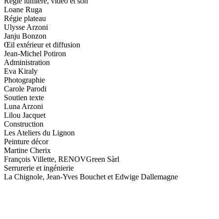
Régie lumière, vidéo et son
Loane Ruga
Régie plateau
Ulysse Arzoni
Janju Bonzon
Œil extérieur et diffusion
Jean-Michel Potiron
Administration
Eva Kiraly
Photographie
Carole Parodi
Soutien texte
Luna Arzoni
Lilou Jacquet
Construction
Les Ateliers du Lignon
Peinture décor
Martine Cherix
François Villette, RENOVGreen Sàrl
Serrurerie et ingénierie
La Chignole, Jean-Yves Bouchet et Edwige Dallemagne