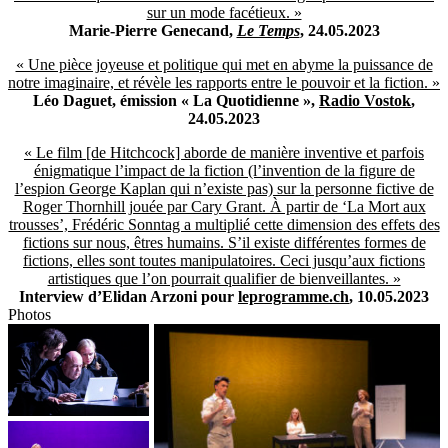
sur un mode facétieux. »
Marie-Pierre Genecand,
Le Temps
, 24.05.2023
« Une pièce joyeuse et politique qui met en abyme la puissance de
notre imaginaire, et révèle les rapports entre le pouvoir et la fiction. »
Léo Daguet, émission « La Quotidienne »,
Radio Vostok
,
24.05.2023
« Le film [de Hitchcock] aborde de manière inventive et parfois
énigmatique l’impact de la fiction (l’invention de la figure de
l’espion George Kaplan qui n’existe pas) sur la personne fictive de
Roger Thornhill jouée par Cary Grant. À partir de ‘La Mort aux
trousses’, Frédéric Sonntag a multiplié cette dimension des effets des
fictions sur nous, êtres humains. S’il existe différentes formes de
fictions, elles sont toutes manipulatoires. Ceci jusqu’aux fictions
artistiques que l’on pourrait qualifier de bienveillantes. »
Interview d’Elidan Arzoni pour
leprogramme.ch
, 10.05.2023
Photos