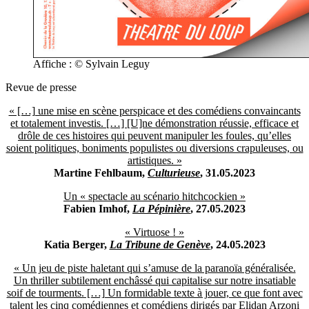
Affiche : © Sylvain Leguy
Revue de presse
« […] une mise en scène perspicace et des comédiens convaincants
et totalement investis. […] [U]ne démonstration réussie, efficace et
drôle de ces histoires qui peuvent manipuler les foules, qu’elles
soient politiques, boniments populistes ou diversions crapuleuses, ou
artistiques. »
Martine Fehlbaum,
Culturieuse
, 31.05.2023
Un « spectacle au scénario hitchcockien »
Fabien Imhof,
La Pépinière
, 27.05.2023
« Virtuose ! »
Katia Berger,
La Tribune de Genève
, 24.05.2023
« Un jeu de piste haletant qui s’amuse de la paranoïa généralisée.
Un thriller subtilement enchâssé qui capitalise sur notre insatiable
soif de tourments. […] Un formidable texte à jouer, ce que font avec
talent les cinq comédiennes et comédiens dirigés par Elidan Arzoni