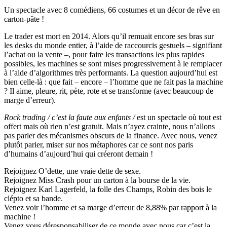
Un spectacle avec 8 comédiens, 66 costumes et un décor de rêve en
carton-pâte !
Le trader est mort en 2014. Alors qu’il remuait encore ses bras sur
les desks du monde entier, à l’aide de raccourcis gestuels – signifiant
l’achat ou la vente –, pour faire les transactions les plus rapides
possibles, les machines se sont mises progressivement à le remplacer
à l’aide d’algorithmes très performants. La question aujourd’hui est
bien celle-là : que fait – encore – l’homme que ne fait pas la machine
? Il aime, pleure, rit, pète, rote et se transforme (avec beaucoup de
marge d’erreur).
Rock trading / c’est la faute aux enfants /
est un spectacle où tout est
offert mais où rien n’est gratuit. Mais n’ayez crainte, nous n’allons
pas parler des mécanismes obscurs de la finance. Avec nous, venez
plutôt parier, miser sur nos métaphores car ce sont nos paris
d’humains d’aujourd’hui qui créeront demain !
Rejoignez O’dette, une vraie dette de sexe.
Rejoignez Miss Crash pour un carton à la bourse de la vie.
Rejoignez Karl Lagerfeld, la folle des Champs, Robin des bois le
clépto et sa bande.
Venez voir l’homme et sa marge d’erreur de 8,88% par rapport à la
machine !
Venez vous déresponsabiliser de ce monde avec nous car c’est la