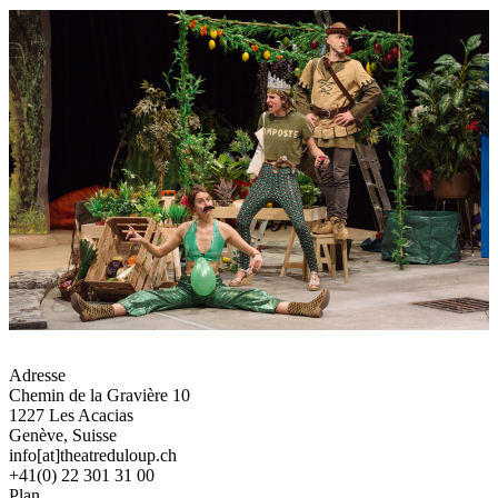
Adresse
Chemin de la Gravière 10
1227 Les Acacias
Genève, Suisse
info[at]theatreduloup.ch
+41(0) 22 301 31 00
Plan