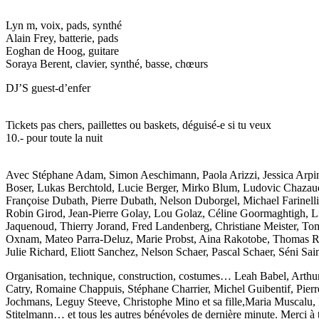
Lyn m, voix, pads, synthé
Alain Frey, batterie, pads
Eoghan de Hoog, guitare
Soraya Berent, clavier, synthé, basse, chœurs
DJ’S guest-d’enfer
Tickets pas chers, paillettes ou baskets, déguisé-e si tu veux
10.- pour toute la nuit
Avec
Stéphane Adam, Simon Aeschimann, Paola Arizzi, Jessica Arp
Boser, Lukas Berchtold, Lucie Berger, Mirko Blum, Ludovic Chazaud
Françoise Dubath, Pierre Dubath, Nelson Duborgel, Michael Farinel
Robin Girod, Jean-Pierre Golay, Lou Golaz, Céline Goormaghtigh, Li
Jaquenoud, Thierry Jorand, Fred Landenberg, Christiane Meister, 
Oxnam, Mateo Parra-Deluz, Marie Probst, Aina Rakotobe, Thomas Rey
Julie Richard, Eliott Sanchez, Nelson Schaer, Pascal Schaer, Séni S
Organisation, technique, construction, costumes…
Leah Babel, Arthu
Catry, Romaine Chappuis, Stéphane Charrier, Michel Guibentif, Pier
Jochmans, Leguy Steeve, Christophe Mino et sa fille,Maria Muscalu, 
Stitelmann… et tous les autres bénévoles de dernière minute. Merci à 