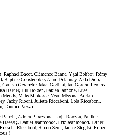
in, Raphael Bacot, Clémence Banna, Ygal Bohbot, Rémy
, Baptiste Coustenoble, Aline Delaunay, Aida Diop,
li, Ganesh Geymeier, Mael Godinat, Ian Gordon Lennox,
sa Harder, Bill Holden, Fabien Iannone, Élise
Tom Mendy, Maks Minkovic, Yvan Missana, Adrian
, Jacky Riboni, Juliette Riccaboni, Lola Riccaboni,
aini, Candice Vezza…
r Bauzin, Adrien Barazzone, Janju Bonzon, Pauline
re Haessig, Daniel Jeanmonod, Eric Jeanmonod, Esther
Rossella Riccaboni, Simon Senn, Janice Siegrist, Robert
tous !