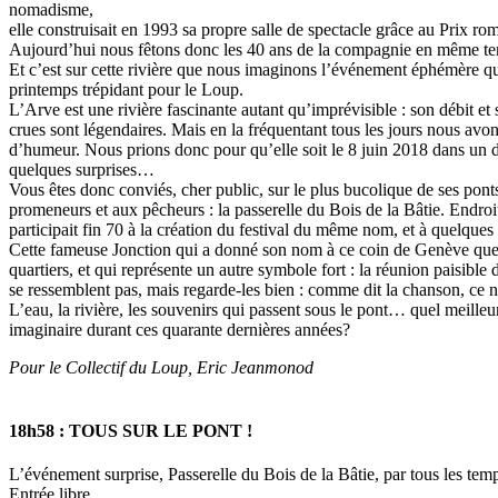
nomadisme,
elle construisait en 1993 sa propre salle de spectacle grâce au Prix r
Aujourd’hui nous fêtons donc les 40 ans de la compagnie en même tem
Et c’est sur cette rivière que nous imaginons l’événement éphémère qui
printemps trépidant pour le Loup.
L’Arve est une rivière fascinante autant qu’imprévisible : son débit e
crues sont légendaires. Mais en la fréquentant tous les jours nous avon
d’humeur. Nous prions donc pour qu’elle soit le 8 juin 2018 dans un de
quelques surprises…
Vous êtes donc conviés, cher public, sur le plus bucolique de ses ponts,
promeneurs et aux pêcheurs : la passerelle du Bois de la Bâtie. Endroi
participait fin 70 à la création du festival du même nom, et à quelques
Cette fameuse Jonction qui a donné son nom à ce coin de Genève que n
quartiers, et qui représente un autre symbole fort : la réunion paisible
se ressemblent pas, mais regarde-les bien : comme dit la chanson, ce n
L’eau, la rivière, les souvenirs qui passent sous le pont… quel meilleu
imaginaire durant ces quarante dernières années?
Pour le Collectif du Loup, Eric Jeanmonod
18h58 : TOUS SUR LE PONT !
L’événement surprise
, Passerelle du Bois de la Bâtie, par tous les te
Entrée libre