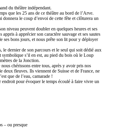
omand du théâtre indépendant.
ps que les 25 ans de ce théâtre au bord de l’Arve.
 donnera le coup d’envoi de cette fête et clôturera un
t son niveau peuvent doubler en quelques heures et ses
s appris à apprécier son caractère sauvage et ses sautes
 ses bons jours, et nous prête son lit pour y déployer
 le dernier de son parcours et le seul qui soit dédié aux
t symbolique s’il en est, au pied du bois où le Loup
 mètres de la Jonction.
ous chérissons entre tous, après y avoir pris nos
 de deux fleuves. Ils viennent de Suisse et de France, ne
’est que de l’eau, camarade !
r endroit pour évoquer le temps écoulé à faire vivre un
mps – ou presque