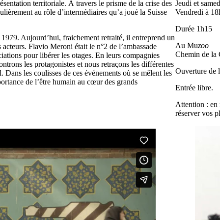
sentation territoriale. À travers le prisme de la crise des
Jeudi
et
samed
culièrement au rôle d’intermédiaires qu’a joué la Suisse
Vendredi
à 18
Durée
1h15
1979. Aujourd’hui, fraichement retraité, il entreprend un
Au Mu
zoo
 acteurs. Flavio Meroni était le n°2 de l’ambassade
Chemin de la 
ociations pour libérer les otages. En leurs compagnies
ntrons les protagonistes et nous retraçons les différentes
Ouverture de l
l. Dans les coulisses de ces événements où se mêlent les
portance de l’être humain au cœur des grands
Entrée libre.
Attention :
en 
réserver vos p