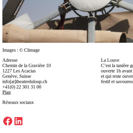
Images : © Climage
Adresse
La Louve
Chemin de la Gravière 10
C’est la tanière 
1227 Les Acacias
ouverte 1h avant
Genève, Suisse
et qui reste ouver
info[at]theatreduloup.ch
festif et savoureu
+41(0) 22 301 31 00
Plan
Réseaux sociaux
Facebook
LinkedIn