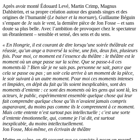
Après avoir monté Édouard Levé, Martin Crimp, Magnus
Dahlström, et sa propre création autour des grands singes et des
origines de l’humanité (
Le baiser et la morsure
), Guillaume Béguin
s’empare de
Je suis le vent
, la dernière pièce de Jon Fosse – et sans
doute sa plus belle. Avec l’ambition de provoquer chez le spectateur
un ébranlement – sensible et sensé, des sens et du sens.
« En Hongrie, il est courant de dire lorsqu’une soirée théâtrale est
réussie, qu’un ange a traversé la scène, une fois, deux fois, plusieurs
fois. Pour moi, ce moment est l’essence du théâtre : le théâtre est le
moment où un ange passe sur la scène. Que se passe-t-il ces
moments-là ? Bien sûr je ne sais pas. personne ne sait, parce que
cela se passe ou pas ; un soir cela arrive à un moment de la pièce,
le soir suivant à un autre moment. Pour moi ces moments intenses
et limpides, en dépit du fait qu’ils soient inexplicables, sont des
moments d’entente : ce sont des moments où les gens qui sont là, les
acteurs, le public, expérimentent ensemble quelque chose qui leur
fait comprendre quelque chose qu’ils n’avaient jamais compris
auparavant, du moins pas comme ils le comprennent à ce moment.
Mais cette entente n’est surtout pas intellectuelle ; c’est une sorte
d’entente émotionnelle, qui, comme je l’ai dit, est surtout
inexplicable, du moins intellectuellement.
Jon Fosse,
Moi-même, en écrivain de théâtre
Mettre en scène, on dit souvent que ça consiste à poser un regard,