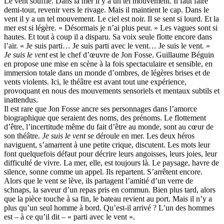
Le vent souffle. Dans la mer il y a un tel mouvement. Il faut faire
demi-tour, revenir vers le rivage. Mais il maintient le cap. Dans le
vent il y a un tel mouvement. Le ciel est noir. Il se sent si lourd. Et la
mer est si légère. « Désormais je n’ai plus peur. » Les vagues sont si
hautes. Et tout à coup il a disparu. Sa voix seule flotte encore dans
l’air. « Je suis parti… Je suis parti avec le vent… Je suis le vent. »
Je suis le vent
est le chef d’œuvre de Jon Fosse. Guillaume Béguin
en propose une mise en scène à la fois spectaculaire et sensible, en
immersion totale dans un monde d’ombres, de légères brises et de
vents violents. Ici, le théâtre est avant tout une expérience,
provoquant en nous des mouvements sensoriels et mentaux subtils et
inattendus.
Il est rare que Jon Fosse ancre ses personnages dans l’amorce
biographique que seraient des noms, des prénoms. Le flottement
d’être, l’incertitude même du fait d’être au monde, sont au cœur de
son théâtre.
Je suis le vent
se déroule en mer. Les deux héros
naviguent, s’amarrent à une petite crique, discutent. Les mots leur
font quelquefois défaut pour décrire leurs angoisses, leurs joies, leur
difficulté de vivre. La mer, elle, est toujours là. Le paysage, havre de
silence, sonne comme un appel. Ils repartent. S’arrêtent encore.
Alors que le vent se lève, ils partagent l’amitié d’un verre de
schnaps, la saveur d’un repas pris en commun. Bien plus tard, alors
que la pièce touche à sa fin, le bateau revient au port. Mais il n’y a
plus qu’un seul homme à bord. Qu’est-il arrivé ? L’un des hommes
est – à ce qu’il dit – « parti avec le vent ».